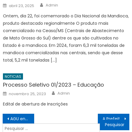
Author
Posted
Admin
abril 23, 2025
on
Ontem, dia 22, foi comemorado o Dia Nacional da Mandioca,
produto destacado regionalmente O produto mais
comercializado na Ceasa/MS (Centrais de Abastecimento
de Mato Grosso do Sul) dentre os que são cultivados no
Estado é a mandioca. Em 2024, foram 6,3 mil toneladas de
mandioca comercializadas nas centrais, sendo que desse
total, 5,2 mil toneladas […]
NOTICIAS
Processo Seletivo 01/2023 – Educação
Author
Posted
Admin
novembro 25, 2023
on
Edital de abertura de Inscrições
Navegação
AGU envia à Itália defesa de extradição de Carla Zambelli
A Prefeitura de Guaratinguetá, por meio da Secretaria Municipal de Agricultura, em parceria com a CATI Regional de Guaratinguetá, promoveu nesta terça-feira (23) uma capacitação em Fruticultura voltada aos produtores rurais do município
de
Pesquisar