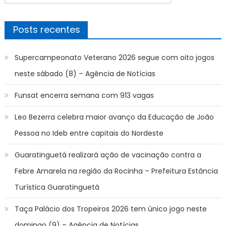
Post
por:
Posts recentes
Supercampeonato Veterano 2026 segue com oito jogos
neste sábado (8) – Agência de Notícias
Funsat encerra semana com 913 vagas
Leo Bezerra celebra maior avanço da Educação de João
Pessoa no Ideb entre capitais do Nordeste
Guaratinguetá realizará ação de vacinação contra a
Febre Amarela na região da Rocinha – Prefeitura Estância
Turística Guaratinguetá
Taça Palácio dos Tropeiros 2026 tem único jogo neste
domingo (9) – Agência de Notícias