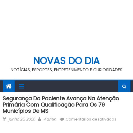
NOVAS DO DIA
NOTÍCIAS, ESPORTES, ENTRETENIMENTO E CURIOSIDADES
Segurança Do Paciente Avança Na Atenção
Primária Com Qualificação Para Os 79
Municípios De MS
Posted
Author
em
junho 25, 2026
Admin
Comentários desativados
on
Seguran
do