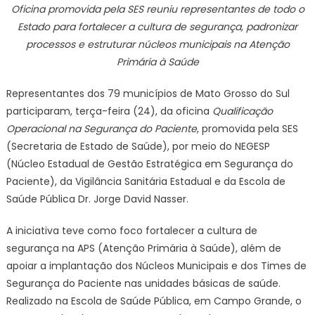
Oficina promovida pela SES reuniu representantes de todo o
pacient
Estado para fortalecer a cultura de segurança, padronizar
avança
processos e estruturar núcleos municipais na Atenção
na
Primária à Saúde
Atenção
Primária
Representantes dos 79 municípios de Mato Grosso do Sul
com
participaram, terça-feira (24), da oficina
Qualificação
qualific
para
Operacional na Segurança do Paciente
, promovida pela SES
os
(Secretaria de Estado de Saúde), por meio do NEGESP
79
(Núcleo Estadual de Gestão Estratégica em Segurança do
municíp
Paciente), da Vigilância Sanitária Estadual e da Escola de
de
Saúde Pública Dr. Jorge David Nasser.
MS
A iniciativa teve como foco fortalecer a cultura de
segurança na APS (Atenção Primária à Saúde), além de
apoiar a implantação dos Núcleos Municipais e dos Times de
Segurança do Paciente nas unidades básicas de saúde.
Realizado na Escola de Saúde Pública, em Campo Grande, o