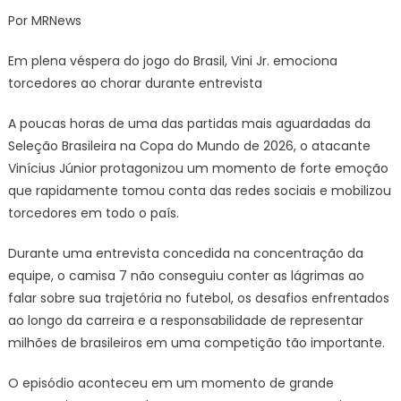
on
Em
Por MRNews
plena
véspera
Em plena véspera do jogo do Brasil, Vini Jr. emociona
do
torcedores ao chorar durante entrevista
jogo
do
A poucas horas de uma das partidas mais aguardadas da
Brasil,
Seleção Brasileira na Copa do Mundo de 2026, o atacante
Vini
Vinícius Júnior protagonizou um momento de forte emoção
Jr.
emociona
que rapidamente tomou conta das redes sociais e mobilizou
torcedores
torcedores em todo o país.
ao
chorar
Durante uma entrevista concedida na concentração da
durante
equipe, o camisa 7 não conseguiu conter as lágrimas ao
entrevista
falar sobre sua trajetória no futebol, os desafios enfrentados
ao longo da carreira e a responsabilidade de representar
milhões de brasileiros em uma competição tão importante.
O episódio aconteceu em um momento de grande