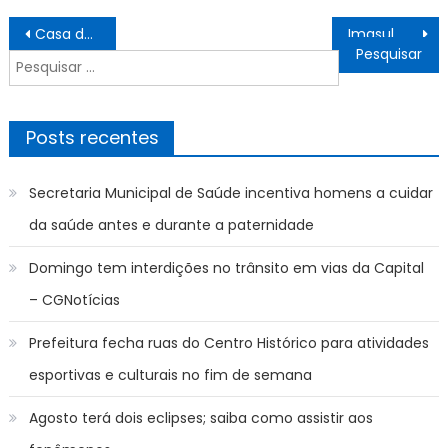
Navegação
Casa do Trabalhador oferece 281 vagas de emprego nesta terça-feira (30) – Agência de Notícias
Imasul moderniza o licenciamento ambiental com nova plataforma digital integrada e alinhada à legislação
de
Pesquisar
Post
por:
Posts recentes
Secretaria Municipal de Saúde incentiva homens a cuidar
da saúde antes e durante a paternidade
Domingo tem interdições no trânsito em vias da Capital
– CGNotícias
Prefeitura fecha ruas do Centro Histórico para atividades
esportivas e culturais no fim de semana
Agosto terá dois eclipses; saiba como assistir aos