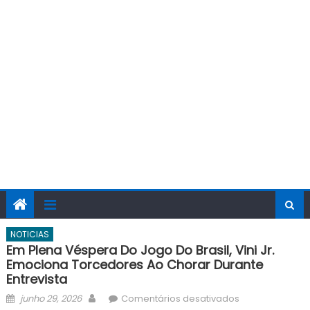
NOTICIAS
Em Plena Véspera Do Jogo Do Brasil, Vini Jr.
Emociona Torcedores Ao Chorar Durante
Entrevista
Posted
Author
em
junho 29, 2026
Comentários desativados