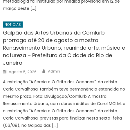
metodologia foi instituída por medida provisória em 12 de
março deste […]
NOTICIAS
Galpão das Artes Urbanas da Comlurb
prorroga até 20 de agosto a mostra
Renascimento Urbano, reunindo arte, música e
natureza – Prefeitura da Cidade do Rio de
Janeiro
Author
Posted
Admin
agosto 5, 2026
on
A instalação “A Sereia e O Grito dos Oceanos”, da artista
Carla Carvalhosa, também teve permanência estendida no
mesmo prazo. Foto: Divulgação/Comlurb A mostra
Renascimento Urbano, com obras inéditas de Carol MCLM, e
a instalação “A Sereia e O Grito dos Oceanos”, da artista
Carla Carvalhosa, previstas para finalizar nesta sexta-feira
(06/08), no Galpão das […]