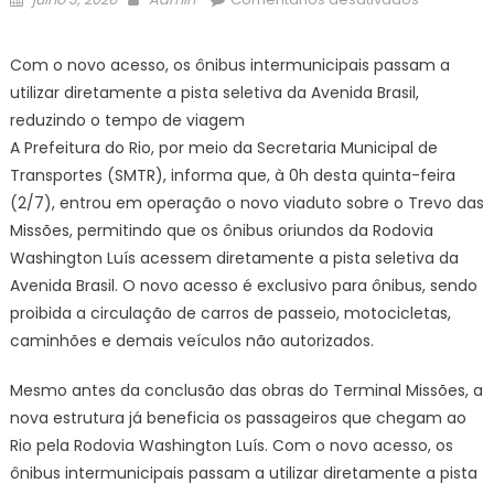
on
Prefeitura
do
Com o novo acesso, os ônibus intermunicipais passam a
Rio
utilizar diretamente a pista seletiva da Avenida Brasil,
libera
reduzindo o tempo de viagem
acesso
A Prefeitura do Rio, por meio da Secretaria Municipal de
exclusivo
Transportes (SMTR), informa que, à 0h desta quinta-feira
de
ônibus
(2/7), entrou em operação o novo viaduto sobre o Trevo das
à
Missões, permitindo que os ônibus oriundos da Rodovia
pista
Washington Luís acessem diretamente a pista seletiva da
seletiva
Avenida Brasil. O novo acesso é exclusivo para ônibus, sendo
da
proibida a circulação de carros de passeio, motocicletas,
Avenida
caminhões e demais veículos não autorizados.
Brasil
pelo
Mesmo antes da conclusão das obras do Terminal Missões, a
viaduto
nova estrutura já beneficia os passageiros que chegam ao
do
Rio pela Rodovia Washington Luís. Com o novo acesso, os
Trevo
ônibus intermunicipais passam a utilizar diretamente a pista
das