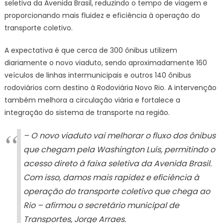
seletiva da Avenida Brasil, reduzindo o tempo de viagem e
Missões
proporcionando mais fluidez e eficiência à operação do
–
transporte coletivo.
Prefeitura
da
A expectativa é que cerca de 300 ônibus utilizem
Cidade
do
diariamente o novo viaduto, sendo aproximadamente 160
Rio
veículos de linhas intermunicipais e outros 140 ônibus
de
rodoviários com destino à Rodoviária Novo Rio. A intervenção
Janeiro
também melhora a circulação viária e fortalece a
integração do sistema de transporte na região.
– O novo viaduto vai melhorar o fluxo dos ônibus
que chegam pela Washington Luís, permitindo o
acesso direto à faixa seletiva da Avenida Brasil.
Com isso, damos mais rapidez e eficiência à
operação do transporte coletivo que chega ao
Rio – afirmou o secretário municipal de
Transportes, Jorge Arraes.