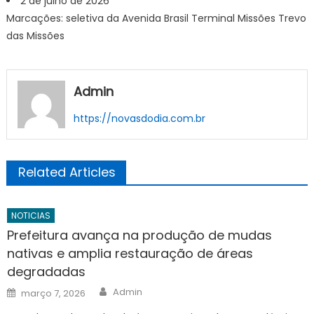
2 de julho de 2026
Marcações: seletiva da Avenida Brasil Terminal Missões Trevo
das Missões
Admin
https://novasdodia.com.br
Related Articles
NOTICIAS
Prefeitura avança na produção de mudas
nativas e amplia restauração de áreas
degradadas
Author
Posted
Admin
março 7, 2026
on