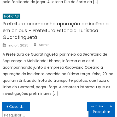
pela facilidade de jogar. A Loteria Dia de Sorte da […]
NOTICIAS
Prefeitura acompanha apuração de incêndio
em ônibus – Prefeitura Estância Turística
Guaratinguetá
Author
Posted
Admin
maio 1, 2025
on
A Prefeitura de Guaratinguetá, por meio da Secretaria de
Segurança e Mobilidade Urbana, informa que está
acompanhando junto à empresa Rodoviário Oceano a
apuração do incidente ocorrido na última terça-feira, 29, no
qual um ônibus da frota do transporte público, que fazia a
linha do Gomeral, pegou fogo. A empresa informou que as
investigações preliminares […]
Navegação
Casa do Trabalhador oferece 349 vagas de emprego nesta sexta-feira (3) – Agência de Notícias
política que fortalece prevenção e amplia rede de enfrentamento à violência contra mulheres em MS – Agência de Noticias do Governo de Mato Grosso do Sul
de
Pesquisar