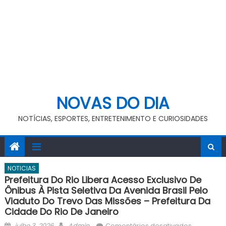
NOVAS DO DIA
NOTÍCIAS, ESPORTES, ENTRETENIMENTO E CURIOSIDADES
NOTICIAS
Prefeitura Do Rio Libera Acesso Exclusivo De
Ônibus À Pista Seletiva Da Avenida Brasil Pelo
Viaduto Do Trevo Das Missões – Prefeitura Da
Cidade Do Rio De Janeiro
Posted
Author
em
julho 3, 2026
Admin
Comentários desativados