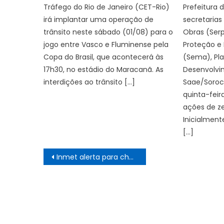
Tráfego do Rio de Janeiro (CET-Rio)
Prefeitura 
irá implantar uma operação de
secretarias
trânsito neste sábado (01/08) para o
Obras (Serp
jogo entre Vasco e Fluminense pela
Proteção e
Copa do Brasil, que acontecerá às
(Sema), Pl
17h30, no estádio do Maracanã. As
Desenvolvi
interdições ao trânsito […]
Saae/Soroca
quinta-feir
ações de ze
Inicialment
[…]
Navegação
Inmet alerta para chuva intensa em cidades do Nordeste e do Norte
de
Post