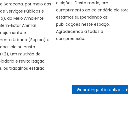
eleições. Deste modo, em
de Sorocaba, por meio das
cumprimento ao calendário eleitora
 de Serviços Públicos e
estamos suspendendo as
o), do Meio Ambiente,
publicações neste espaço.
 Bem-Estar Animal
Agradecendo a todos a
anejamento e
compreensão.
mento Urbano (Seplan) e
ba, iniciou nesta
a (2), um mutirão de
ladoria e revitalização.
e, os trabalhos estarão
Guaratinguetá realiza ação de vacinação contra febre amarela na região da Rocinha com atendimento casa a casa