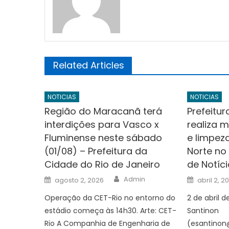
Related Articles
NOTICIAS
NOTICIAS
Região do Maracanã terá
Prefeitu
interdições para Vasco x
realiza m
Fluminense neste sábado
e limpez
(01/08) – Prefeitura da
Norte no
Cidade do Rio de Janeiro
de Notíc
Author
Posted
Posted
Admin
agosto 2, 2026
abril 2, 2
on
on
Operação da CET-Rio no entorno do
2 de abril d
estádio começa às 14h30. Arte: CET-
Santinon
Rio A Companhia de Engenharia de
(
esantinon