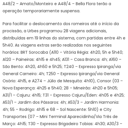
A48/2 – Amato/Monteiro e A48/4 – Bella Flora terão a
operação temporariamente suspensa.
Para facilitar o deslocamento dos romeiros até o início da
procissão, a Urbes programou 28 viagens adicionais,
distribuídas em 19 linhas do sistema, com partidas entre 4h e
5h40. As viagens extras serão realizadas nos seguintes
horários: BRT Sorocaba (A110 – Vitória Régia: 4h20, 5h e 5h40;
A120 – Paineiras: 4h15 e 4h45; A131 – Casa Branca: 4h; A160 –
São Bento: 4h20, 4h50 e 5h25; T240 – Expresso Ipiranga/via
General Carneiro: 4h; T250 – Expresso Ipiranga/via General
Osório: 4h15, e A274 – Júlio de Mesquita: 4h10), Consor (03 –
Nova Esperança: 4h25 e 5h40; 28 – Mineirão: 4h20 e 5h05;
A31/1 – Cajuru: 4h15; T31 – Expresso Cajuru/Éden: 4h05 e 4h25;
A53/1 – Jardim dos Pássaros: 4h; A53/3 – Jardim Harmonia:
4h; 55 – Rodrigo: 4h15 e 68 – Sol Nascente: 5h10) e City
Transportes (07 – Mini Terminal Aparecidinha/Via Três de
Março: 4h15; T30 – Expresso Brigadeiro Tobias: 4h30; A30/3 –