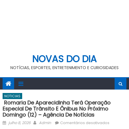
NOVAS DO DIA
NOTÍCIAS, ESPORTES, ENTRETENIMENTO E CURIOSIDADES
NOTICIAS
Romaria De Aparecidinha Terá Operação
Especial De Trânsito E Ônibus No Próximo
Domingo (12) – Agência De Notícias
Posted
Author
em
julho 8, 2026
Admin
Comentários desativados
on
Romaria