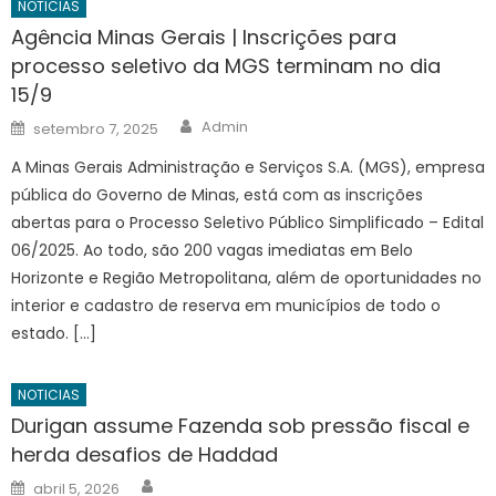
NOTICIAS
Agência Minas Gerais | Inscrições para
processo seletivo da MGS terminam no dia
15/9
Author
Posted
Admin
setembro 7, 2025
on
A Minas Gerais Administração e Serviços S.A. (MGS), empresa
pública do Governo de Minas, está com as inscrições
abertas para o Processo Seletivo Público Simplificado – Edital
06/2025. Ao todo, são 200 vagas imediatas em Belo
Horizonte e Região Metropolitana, além de oportunidades no
interior e cadastro de reserva em municípios de todo o
estado. […]
NOTICIAS
Durigan assume Fazenda sob pressão fiscal e
herda desafios de Haddad
Author
Posted
abril 5, 2026