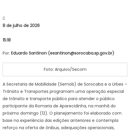
de
Aparecidi
terá
8 de julho de 2026
operação
especial
15:18
de
trânsito
Por:
Eduardo Santinon (
esantinon@sorocaba.sp.gov.br
)
e
ônibus
no
Foto: Arquivo/Secom
próximo
domingo
A Secretaria de Mobilidade (Semob) de Sorocaba e a Urbes –
(12)
Trânsito e Transportes programam uma operação especial
–
de trânsito e transporte público para atender o público
Agência
participante da Romaria de Aparecidinha, na manhã do
de
próximo domingo (12). O planejamento foi elaborado com
Notícias
base na experiência das edições anteriores e contempla
reforço na oferta de ônibus, adequações operacionais,