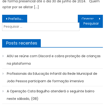
de forma presencial até o dia 30 de junho de 2024. Quem
optar por se alistar […]
Navegação
Prefeitura participa de oficina nacional sobre implementação da Lei Geral do Licenciamento Ambiental
Operação em Copacabana descarta 80 quilos de alimentos impróprios para consumo – Prefeitura da Cidade do Rio de Janeiro
de
Pesquisar
Post
por:
Posts recentes
AGU se reúne com Discord e cobra proteção de crianças
na plataforma
Profissionais da Educação Infantil da Rede Municipal de
João Pessoa participam de formação imersiva
A Operação Cata Bagulho atenderá o seguinte bairro
neste sábado, (08)