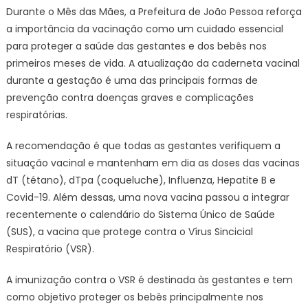
reforça
Durante o Mês das Mães, a Prefeitura de João Pessoa reforça
importân
a importância da vacinação como um cuidado essencial
da
para proteger a saúde das gestantes e dos bebês nos
vacinaçã
primeiros meses de vida. A atualização da caderneta vacinal
para
durante a gestação é uma das principais formas de
proteger
gestante
prevenção contra doenças graves e complicações
e
respiratórias.
bebês
A recomendação é que todas as gestantes verifiquem a
situação vacinal e mantenham em dia as doses das vacinas
dT (tétano), dTpa (coqueluche), Influenza, Hepatite B e
Covid-19. Além dessas, uma nova vacina passou a integrar
recentemente o calendário do Sistema Único de Saúde
(SUS), a vacina que protege contra o Vírus Sincicial
Respiratório (VSR).
A imunização contra o VSR é destinada às gestantes e tem
como objetivo proteger os bebês principalmente nos