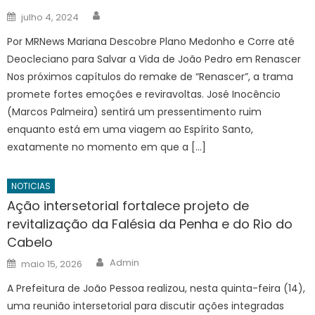
Author
Posted
julho 4, 2024
on
Por MRNews Mariana Descobre Plano Medonho e Corre até
Deocleciano para Salvar a Vida de João Pedro em Renascer
Nos próximos capítulos do remake de “Renascer”, a trama
promete fortes emoções e reviravoltas. José Inocêncio
(Marcos Palmeira) sentirá um pressentimento ruim
enquanto está em uma viagem ao Espírito Santo,
exatamente no momento em que a […]
NOTICIAS
Ação intersetorial fortalece projeto de
revitalização da Falésia da Penha e do Rio do
Cabelo
Author
Posted
Admin
maio 15, 2026
on
A Prefeitura de João Pessoa realizou, nesta quinta-feira (14),
uma reunião intersetorial para discutir ações integradas