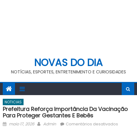
NOVAS DO DIA
NOTÍCIAS, ESPORTES, ENTRETENIMENTO E CURIOSIDADES
NOTICIAS
Prefeitura Reforça Importância Da Vacinação
Para Proteger Gestantes E Bebês
Posted
Author
em
maio 17, 2026
Admin
Comentários desativados
on
Prefeitur