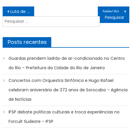
Navegação
Luta de Luiz Gama contra racismo inspira ações, arte e pesquisa
Seleção cursos técnicos 2026/2: resultado final dos pedidos de isenção da taxa de inscrição – IFSP
de
Pesquisar
Post
por:
Posts recentes
Guardas prendem ladrão de ar-condicionado no Centro
do Rio – Prefeitura da Cidade do Rio de Janeiro
Concertos com Orquestra Sinfônica e Hugo Rafael
celebram aniversário de 372 anos de Sorocaba – Agência
de Notícias
IFSP debate políticas culturais e troca experiências no
Forcult Sudeste – IFSP