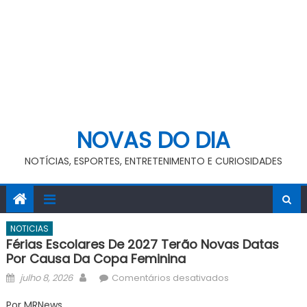
NOVAS DO DIA
NOTÍCIAS, ESPORTES, ENTRETENIMENTO E CURIOSIDADES
NOTICIAS
Férias Escolares De 2027 Terão Novas Datas
Por Causa Da Copa Feminina
Posted
Author
em
julho 8, 2026
Comentários desativados
on
Férias
Por MRNews