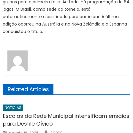
grupos para a primeira fase. Ao todo, há programação de 64
jogos. O Brasil, como sede do torneio, está
automaticamente classificado para participar. A última
edição ocorreu na Austrália e na Nova Zelândia e a Espanha
conquistou o título.
Related Articles
NOTICIAS
Escolas da Rede Municipal intensificam ensaios
para Desfile Cívico
Author
Posted
Admin
agosto 16, 2025