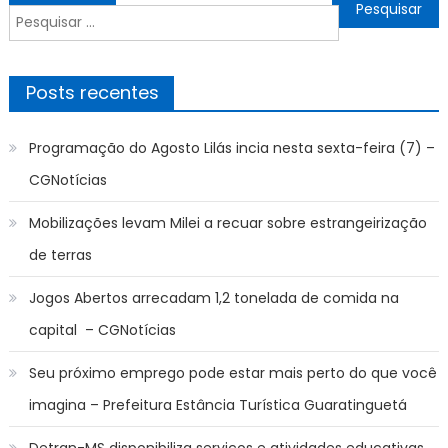
de
Pesquisar
Post
por:
Posts recentes
Programação do Agosto Lilás incia nesta sexta-feira (7) –
CGNotícias
Mobilizações levam Milei a recuar sobre estrangeirização
de terras
Jogos Abertos arrecadam 1,2 tonelada de comida na
capital – CGNotícias
Seu próximo emprego pode estar mais perto do que você
imagina – Prefeitura Estância Turística Guaratinguetá
Detran-MS disponibiliza serviços e atividades educativas