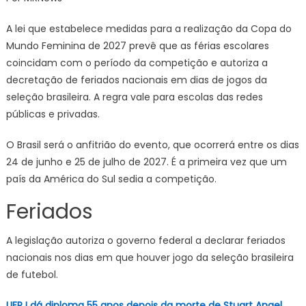
escolares
de
A lei que estabelece medidas para a realização da Copa do
2027
Mundo Feminina de 2027 prevê que as férias escolares
terão
coincidam com o período da competição e autoriza a
novas
decretação de feriados nacionais em dias de jogos da
datas
por
seleção brasileira. A regra vale para escolas das redes
causa
públicas e privadas.
da
Copa
O Brasil será o anfitrião do evento, que ocorrerá entre os dias
Feminina
24 de junho e 25 de julho de 2027. É a primeira vez que um
país da América do Sul sedia a competição.
Feriados
A legislação autoriza o governo federal a declarar feriados
nacionais nos dias em que houver jogo da seleção brasileira
de futebol.
UFRJ dá diploma 55 anos depois da morte de Stuart Angel