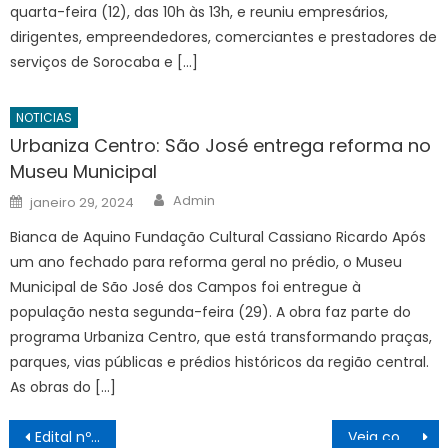
quarta-feira (12), das 10h às 13h, e reuniu empresários,
dirigentes, empreendedores, comerciantes e prestadores de
serviços de Sorocaba e […]
NOTICIAS
Urbaniza Centro: São José entrega reforma no
Museu Municipal
Author
Posted
Admin
janeiro 29, 2024
on
Bianca de Aquino Fundação Cultural Cassiano Ricardo Após
um ano fechado para reforma geral no prédio, o Museu
Municipal de São José dos Campos foi entregue à
população nesta segunda-feira (29). A obra faz parte do
programa Urbaniza Centro, que está transformando praças,
parques, vias públicas e prédios históricos da região central.
As obras do […]
Navegação
Edital nº 130/2026: aberta seleção para mediadores pedagógicos presenciais da UAB – IFSP
Veja como ficam os serviços públicos municipais no feriado estadual da Revolução Constitucionalista de 1932 – Agência de Notícias