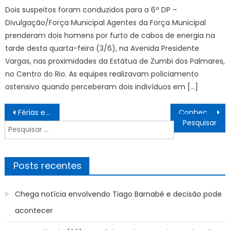
Dois suspeitos foram conduzidos para a 6ª DP –
Divulgação/Força Municipal Agentes da Força Municipal
prenderam dois homens por furto de cabos de energia na
tarde desta quarta-feira (3/6), na Avenida Presidente
Vargas, nas proximidades da Estátua de Zumbi dos Palmares,
no Centro do Rio. As equipes realizavam policiamento
ostensivo quando perceberam dois indivíduos em […]
Navegação
Férias escolares de 2027 terão novas datas por causa da Copa Feminina
Conheça opções do Brasil para a próxima Copa; meio-campo é o foco
de
Pesquisar
Post
por:
Posts recentes
Chega notícia envolvendo Tiago Barnabé e decisão pode
acontecer