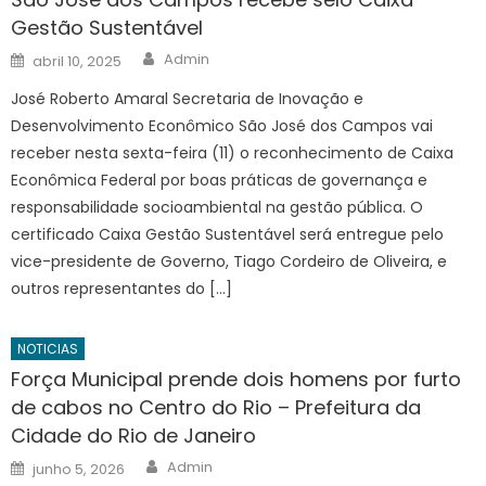
Gestão Sustentável
Author
Posted
Admin
abril 10, 2025
on
José Roberto Amaral Secretaria de Inovação e
Desenvolvimento Econômico São José dos Campos vai
receber nesta sexta-feira (11) o reconhecimento de Caixa
Econômica Federal por boas práticas de governança e
responsabilidade socioambiental na gestão pública. O
certificado Caixa Gestão Sustentável será entregue pelo
vice-presidente de Governo, Tiago Cordeiro de Oliveira, e
outros representantes do […]
NOTICIAS
Força Municipal prende dois homens por furto
de cabos no Centro do Rio – Prefeitura da
Cidade do Rio de Janeiro
Author
Posted
Admin
junho 5, 2026
on