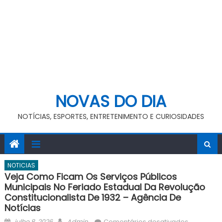
NOVAS DO DIA
NOTÍCIAS, ESPORTES, ENTRETENIMENTO E CURIOSIDADES
NOTICIAS
Veja Como Ficam Os Serviços Públicos
Municipais No Feriado Estadual Da Revolução
Constitucionalista De 1932 – Agência De
Notícias
Posted
Author
em
julho 8, 2026
Admin
Comentários desativados