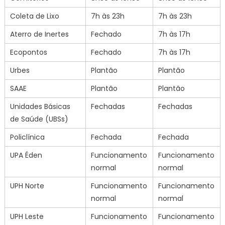
Coleta de Lixo
7h às 23h
7h às 23h
Aterro de Inertes
Fechado
7h às 17h
Ecopontos
Fechado
7h às 17h
Urbes
Plantão
Plantão
SAAE
Plantão
Plantão
Unidades Básicas
Fechadas
Fechadas
de Saúde (UBSs)
Policlínica
Fechada
Fechada
UPA Éden
Funcionamento
Funcionamento
normal
normal
UPH Norte
Funcionamento
Funcionamento
normal
normal
UPH Leste
Funcionamento
Funcionamento