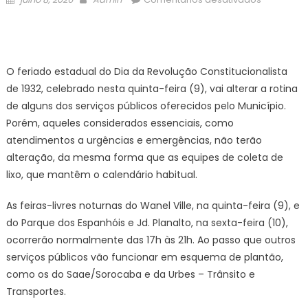
on
Veja
como
ficam
os
O feriado estadual do Dia da Revolução Constitucionalista
serviços
de 1932, celebrado nesta quinta-feira (9), vai alterar a rotina
públicos
de alguns dos serviços públicos oferecidos pelo Município.
municipai
Porém, aqueles considerados essenciais, como
no
atendimentos a urgências e emergências, não terão
feriado
estadual
alteração, da mesma forma que as equipes de coleta de
da
lixo, que mantêm o calendário habitual.
Revoluçã
Constituci
As feiras-livres noturnas do Wanel Ville, na quinta-feira (9), e
de
do Parque dos Espanhóis e Jd. Planalto, na sexta-feira (10),
1932
ocorrerão normalmente das 17h às 21h. Ao passo que outros
–
serviços públicos vão funcionar em esquema de plantão,
Agência
como os do Saae/Sorocaba e da Urbes – Trânsito e
de
Transportes.
Notícias